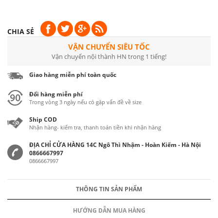
CHIA SẺ
VẬN CHUYỂN SIÊU TỐC
Vận chuyển nội thành HN trong 1 tiếng!
Giao hàng miễn phí toàn quốc
Đổi hàng miễn phí
Trong vòng 3 ngày nếu có gặp vấn đề về size
Ship COD
Nhận hàng- kiểm tra, thanh toán tiền khi nhận hàng
ĐỊA CHỈ CỬA HÀNG 14C Ngô Thì Nhậm - Hoàn Kiếm - Hà Nội
0866667997
0866667997
THÔNG TIN SẢN PHẨM
HƯỚNG DẪN MUA HÀNG