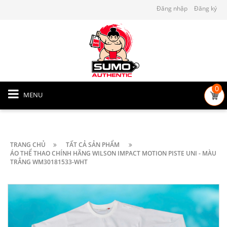
Đăng nhập
Đăng ký
0
MENU
TRANG CHỦ
TẤT CẢ SẢN PHẨM
ÁO THỂ THAO CHÍNH HÃNG WILSON IMPACT MOTION PISTE UNI - MÀU
TRẮNG WM30181533-WHT