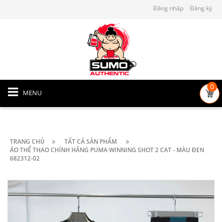
Đăng nhập
Đăng ký
0
MENU
TRANG CHỦ
TẤT CẢ SẢN PHẨM
ÁO THỂ THAO CHÍNH HÃNG PUMA WINNING SHOT 2 CAT - MÀU ĐEN
682312-02