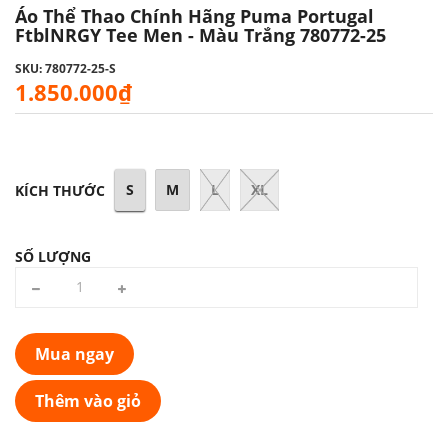
Áo Thể Thao Chính Hãng Puma Portugal
FtblNRGY Tee Men - Màu Trắng 780772-25
SKU: 780772-25-S
1.850.000₫
S
M
L
XL
KÍCH THƯỚC
SỐ LƯỢNG
Mua ngay
Thêm vào giỏ