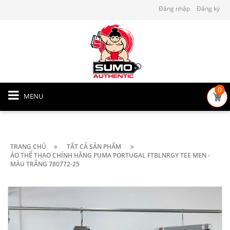
Đăng nhập
Đăng ký
0
MENU
TRANG CHỦ
TẤT CẢ SẢN PHẨM
ÁO THỂ THAO CHÍNH HÃNG PUMA PORTUGAL FTBLNRGY TEE MEN -
MÀU TRẮNG 780772-25