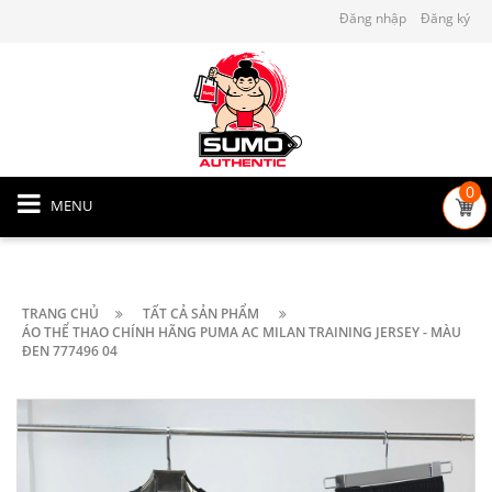
Đăng nhập
Đăng ký
0
MENU
TRANG CHỦ
TẤT CẢ SẢN PHẨM
ÁO THỂ THAO CHÍNH HÃNG PUMA AC MILAN TRAINING JERSEY - MÀU
ĐEN 777496 04