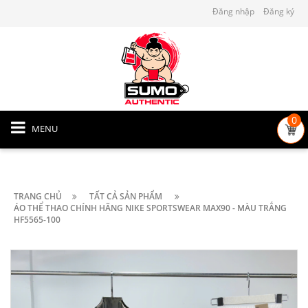
Đăng nhập
Đăng ký
0
MENU
TRANG CHỦ
TẤT CẢ SẢN PHẨM
ÁO THỂ THAO CHÍNH HÃNG NIKE SPORTSWEAR MAX90 - MÀU TRẮNG
HF5565-100