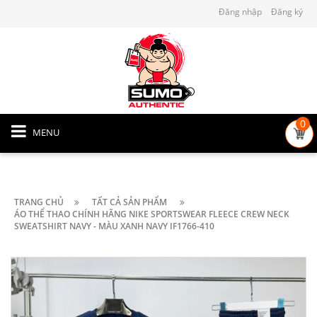
Đăng nhập
Đăng ký
0
MENU
TRANG CHỦ
TẤT CẢ SẢN PHẨM
ÁO THỂ THAO CHÍNH HÃNG NIKE SPORTSWEAR FLEECE CREW NECK
SWEATSHIRT NAVY - MÀU XANH NAVY IF1766-410