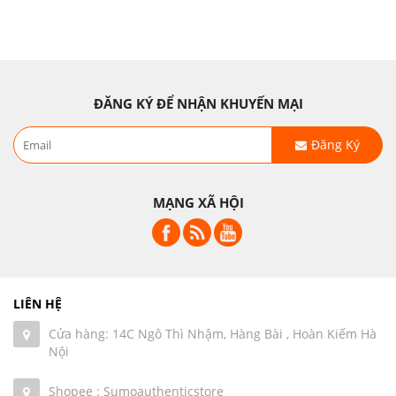
ĐĂNG KÝ ĐỂ NHẬN KHUYẾN MẠI
Đăng Ký
MẠNG XÃ HỘI
LIÊN HỆ
Cửa hàng: 14C Ngô Thì Nhậm, Hàng Bài , Hoàn Kiếm Hà
Nội
Shopee : Sumoauthenticstore