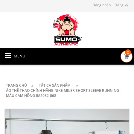
Đăng nhập
Đăng ký
0
MENU
TRANG CHỦ
TẤT CẢ SẢN PHẨM
ÁO THỂ THAO CHÍNH HÃNG NIKE MILER SHORT SLEEVE RUNNING -
MÀU CAM HỒNG IM2082-068