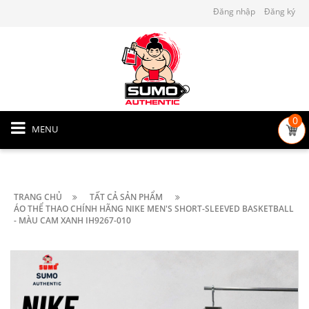
Đăng nhập
Đăng ký
0
MENU
TRANG CHỦ
TẤT CẢ SẢN PHẨM
ÁO THỂ THAO CHÍNH HÃNG NIKE MEN'S SHORT-SLEEVED BASKETBALL
- MÀU CAM XANH IH9267-010