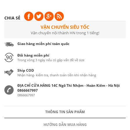
CHIA SẺ
VẬN CHUYỂN SIÊU TỐC
Vận chuyển nội thành HN trong 1 tiếng!
Giao hàng miễn phí toàn quốc
Đổi hàng miễn phí
Trong vòng 3 ngày nếu có gặp vấn đề về size
Ship COD
Nhận hàng- kiểm tra, thanh toán tiền khi nhận hàng
ĐỊA CHỈ CỬA HÀNG 14C Ngô Thì Nhậm - Hoàn Kiếm - Hà Nội
0866667997
0866667997
THÔNG TIN SẢN PHẨM
HƯỚNG DẪN MUA HÀNG