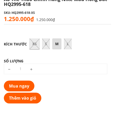
HQ2995-618
SKU: HQ2995-618-XS
1.250.000₫
1.250.000₫
XS
S
M
L
KÍCH THƯỚC
SỐ LƯỢNG
Mua ngay
Thêm vào giỏ