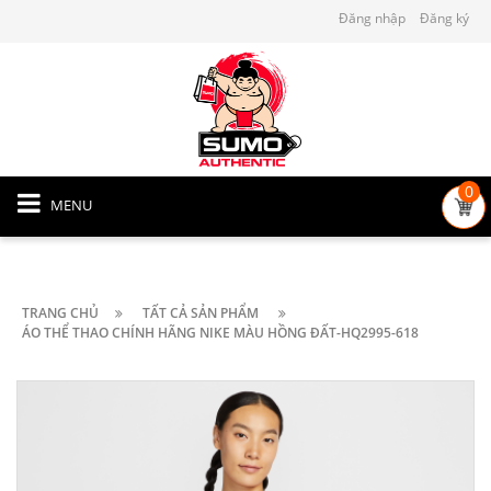
Đăng nhập
Đăng ký
0
MENU
TRANG CHỦ
TẤT CẢ SẢN PHẨM
ÁO THỂ THAO CHÍNH HÃNG NIKE MÀU HỒNG ĐẤT-HQ2995-618