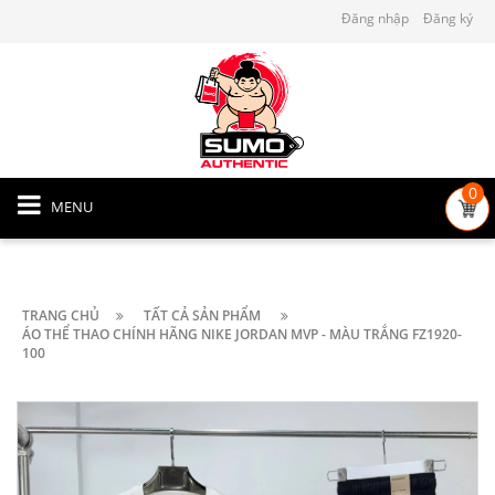
Đăng nhập
Đăng ký
0
MENU
TRANG CHỦ
TẤT CẢ SẢN PHẨM
ÁO THỂ THAO CHÍNH HÃNG NIKE JORDAN MVP - MÀU TRẮNG FZ1920-
100