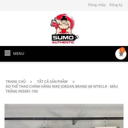
Đăng nhập
Đăng ký
0
MENU
TRANG CHỦ
TẤT CẢ SẢN PHẨM
ÁO THỂ THAO CHÍNH HÃNG NIKE JORDAN BRAND JM WTRCLR - MÀU
TRẮNG FN5981-100