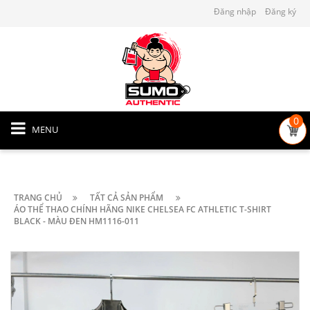
Đăng nhập
Đăng ký
0
MENU
TRANG CHỦ
TẤT CẢ SẢN PHẨM
ÁO THỂ THAO CHÍNH HÃNG NIKE CHELSEA FC ATHLETIC T-SHIRT
BLACK - MÀU ĐEN HM1116-011