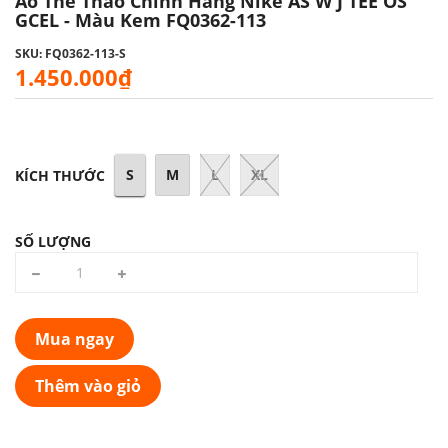
Áo Thể Thao Chính Hãng Nike AS W J TEE OS
GCEL - Màu Kem FQ0362-113
SKU: FQ0362-113-S
1.450.000₫
S
M
L
XL
KÍCH THƯỚC
SỐ LƯỢNG
Mua ngay
Thêm vào giỏ