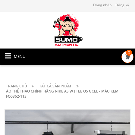
Đăng nhập
Đăng ký
0
MENU
TRANG CHỦ
TẤT CẢ SẢN PHẨM
ÁO THỂ THAO CHÍNH HÃNG NIKE AS W J TEE OS GCEL - MÀU KEM
FQ0362-113