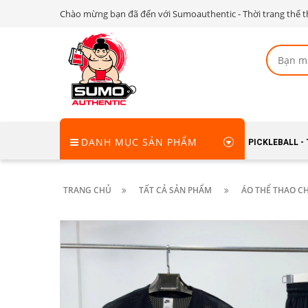
Chào mừng bạn đã đến với Sumoauthentic - Thời trang thể t
DANH MỤC SẢN PHẨM
PICKLEBALL -
TRANG CHỦ
TẤT CẢ SẢN PHẨM
ÁO THỂ THAO CH