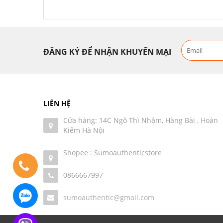
ĐĂNG KÝ ĐỂ NHẬN KHUYẾN MẠI
LIÊN HỆ
Cửa hàng: 14C Ngô Thì Nhậm, Hàng Bài , Hoàn
Kiếm Hà Nội
Shopee : Sumoauthenticstore
0866667997
sumoauthentic@gmail.com