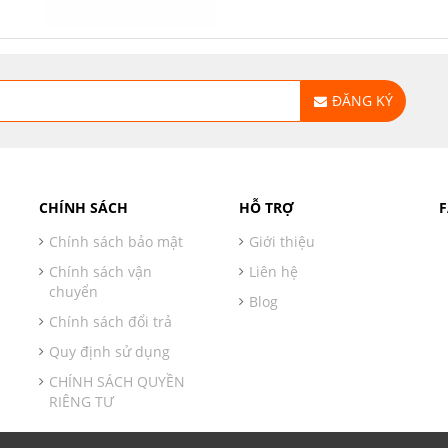
ĐĂNG KÝ
CHÍNH SÁCH
HỖ TRỢ
Chính sách bảo mật
Giới thiệu
Chính sách vận
Liên hệ
chuyển
Blog
Chính sách đổi trả
Quy định sử dụng
CHÍNH SÁCH QUYỀN
RIÊNG TƯ