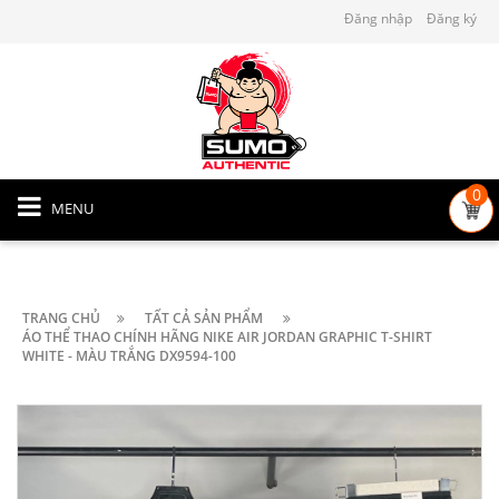
Đăng nhập
Đăng ký
0
MENU
TRANG CHỦ
TẤT CẢ SẢN PHẨM
ÁO THỂ THAO CHÍNH HÃNG NIKE AIR JORDAN GRAPHIC T-SHIRT
WHITE - MÀU TRẮNG DX9594-100