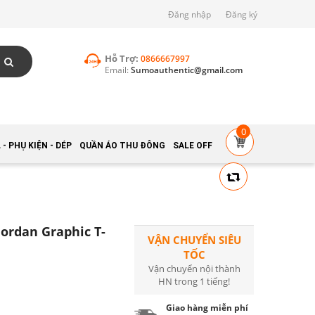
Đăng nhập
Đăng ký
Hỗ Trợ:
0866667997
Email:
Sumoauthentic@gmail.com
0
- PHỤ KIỆN - DÉP
QUẦN ÁO THU ĐÔNG
SALE OFF
Jordan Graphic T-
VẬN CHUYỂN SIÊU
TỐC
Vận chuyển nội thành
HN trong 1 tiếng!
Giao hàng miễn phí