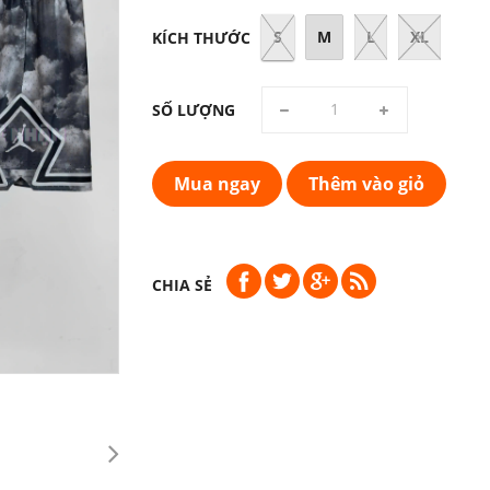
S
M
L
XL
KÍCH THƯỚC
SỐ LƯỢNG
Mua ngay
Thêm vào giỏ
CHIA SẺ