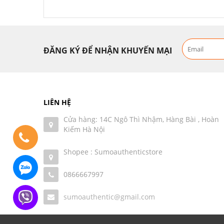
ĐĂNG KÝ ĐỂ NHẬN KHUYẾN MẠI
LIÊN HỆ
Cửa hàng: 14C Ngô Thì Nhậm, Hàng Bài , Hoàn
Kiếm Hà Nội
Shopee : Sumoauthenticstore
0866667997
sumoauthentic@gmail.com