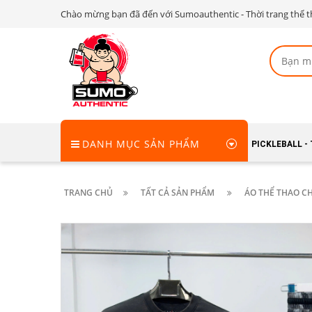
Chào mừng bạn đã đến với Sumoauthentic - Thời trang thể t
DANH MỤC SẢN PHẨM
PICKLEBALL -
TRANG CHỦ
TẤT CẢ SẢN PHẨM
ÁO THỂ THAO CH