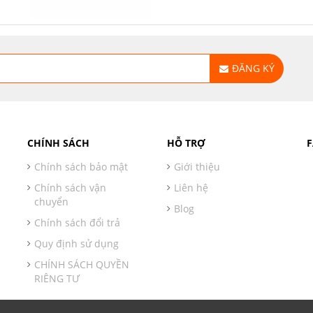
ĐĂNG KÝ
CHÍNH SÁCH
HỖ TRỢ
Chính sách bảo mật
Giới thiệu
Chính sách vận
Liên hệ
chuyển
Blog
Chính sách đổi trả
Quy định sử dụng
CHÍNH SÁCH QUYỀN
RIÊNG TƯ