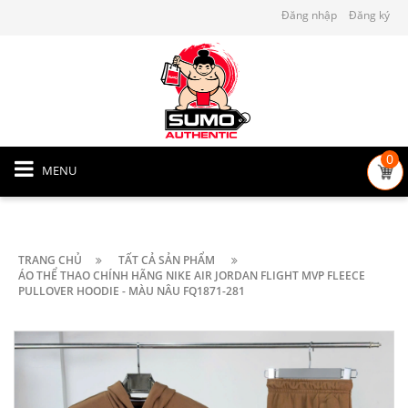
Đăng nhập
Đăng ký
0
MENU
TRANG CHỦ
TẤT CẢ SẢN PHẨM
ÁO THỂ THAO CHÍNH HÃNG NIKE AIR JORDAN FLIGHT MVP FLEECE
PULLOVER HOODIE - MÀU NÂU FQ1871-281