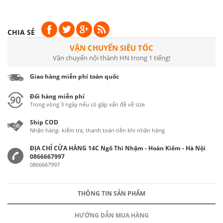
CHIA SẺ
VẬN CHUYỂN SIÊU TỐC
Vận chuyển nội thành HN trong 1 tiếng!
Giao hàng miễn phí toàn quốc
Đổi hàng miễn phí
Trong vòng 3 ngày nếu có gặp vấn đề về size
Ship COD
Nhận hàng- kiểm tra, thanh toán tiền khi nhận hàng
ĐỊA CHỈ CỬA HÀNG 14C Ngô Thì Nhậm - Hoàn Kiếm - Hà Nội
0866667997
0866667997
THÔNG TIN SẢN PHẨM
HƯỚNG DẪN MUA HÀNG