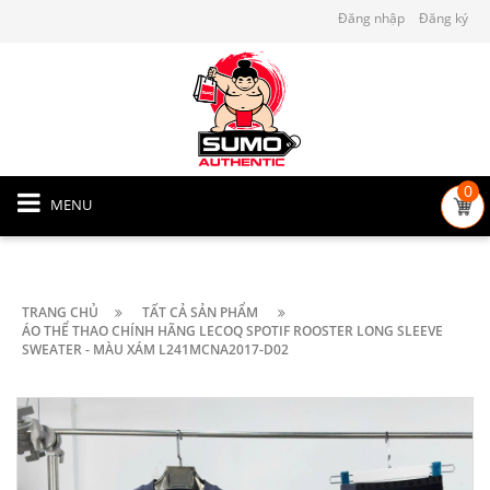
Đăng nhập
Đăng ký
0
MENU
TRANG CHỦ
TẤT CẢ SẢN PHẨM
ÁO THỂ THAO CHÍNH HÃNG LECOQ SPOTIF ROOSTER LONG SLEEVE
SWEATER - MÀU XÁM L241MCNA2017-D02