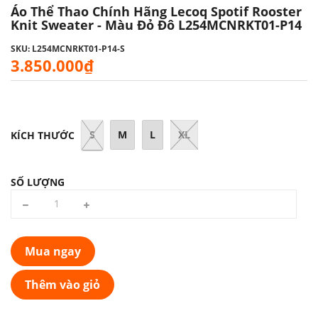
Áo Thể Thao Chính Hãng Lecoq Spotif Rooster
Knit Sweater - Màu Đỏ Đô L254MCNRKT01-P14
SKU: L254MCNRKT01-P14-S
3.850.000₫
S
M
L
XL
KÍCH THƯỚC
SỐ LƯỢNG
Mua ngay
Thêm vào giỏ