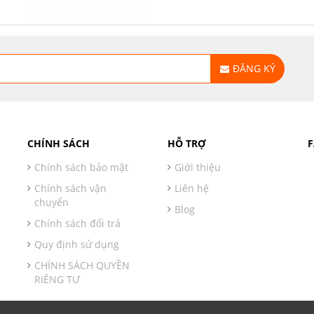
ĐĂNG KÝ
CHÍNH SÁCH
HỖ TRỢ
Chính sách bảo mật
Giới thiệu
Chính sách vận
Liên hệ
chuyển
Blog
Chính sách đổi trả
Quy định sử dụng
CHÍNH SÁCH QUYỀN
RIÊNG TƯ