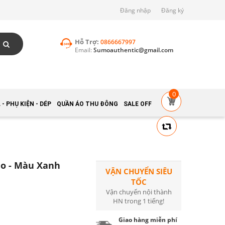
Đăng nhập
Đăng ký
Hỗ Trợ:
0866667997
Email:
Sumoauthentic@gmail.com
0
- PHỤ KIỆN - DÉP
QUẦN ÁO THU ĐÔNG
SALE OFF
lo - Màu Xanh
VẬN CHUYỂN SIÊU
TỐC
Vận chuyển nội thành
HN trong 1 tiếng!
Giao hàng miễn phí