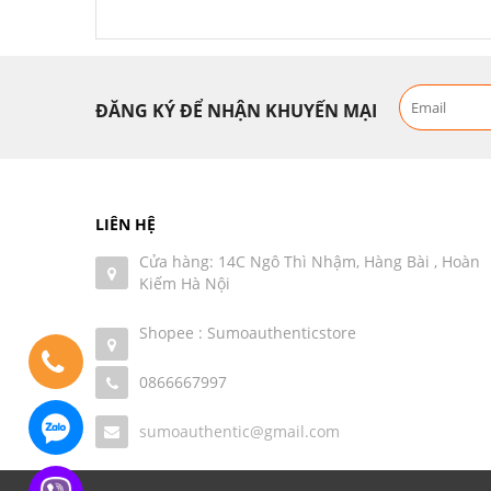
ĐĂNG KÝ ĐỂ NHẬN KHUYẾN MẠI
LIÊN HỆ
Cửa hàng: 14C Ngô Thì Nhậm, Hàng Bài , Hoàn
Kiếm Hà Nội
Shopee : Sumoauthenticstore
0866667997
sumoauthentic@gmail.com