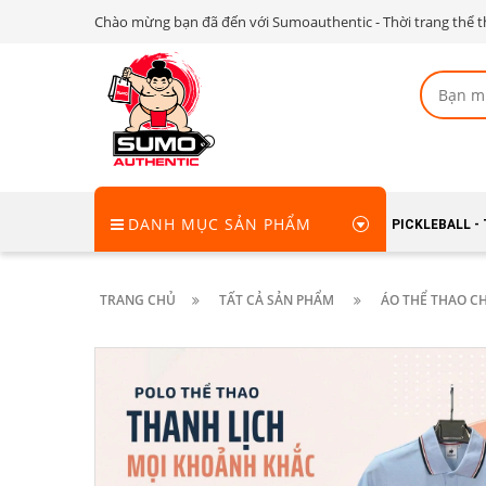
Chào mừng bạn đã đến với Sumoauthentic - Thời trang thể t
DANH MỤC SẢN PHẨM
PICKLEBALL -
TRANG CHỦ
TẤT CẢ SẢN PHẨM
ÁO THỂ THAO C