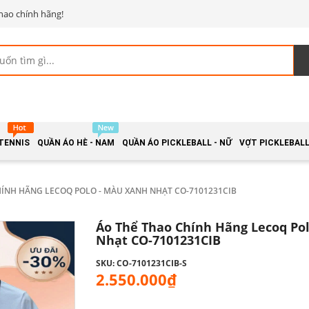
hao chính hãng!
 TENNIS
QUẦN ÁO HÈ - NAM
QUẦN ÁO PICKLEBALL - NỮ
VỢT PICKLEBALL 
HÍNH HÃNG LECOQ POLO - MÀU XANH NHẠT CO-7101231CIB
Áo Thể Thao Chính Hãng Lecoq Po
Nhạt CO-7101231CIB
SKU: CO-7101231CIB-S
2.550.000₫