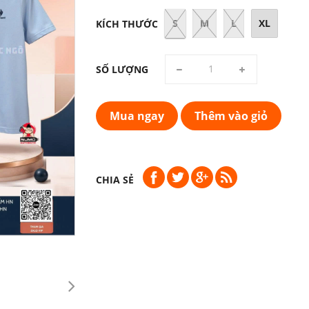
S
M
L
XL
KÍCH THƯỚC
SỐ LƯỢNG
Mua ngay
Thêm vào giỏ
CHIA SẺ