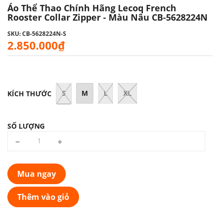
Áo Thể Thao Chính Hãng Lecoq French
Rooster Collar Zipper - Màu Nâu CB-5628224N
SKU: CB-5628224N-S
2.850.000₫
S
M
L
XL
KÍCH THƯỚC
SỐ LƯỢNG
Mua ngay
Thêm vào giỏ