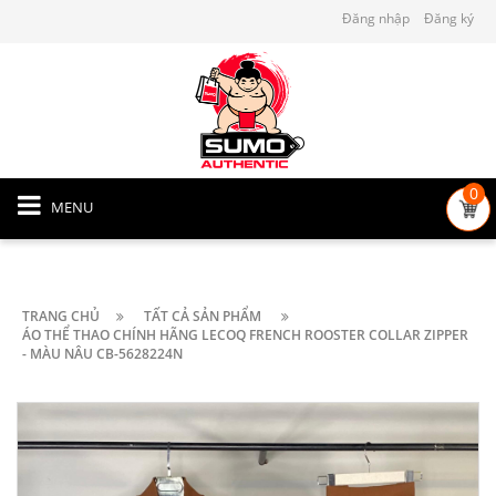
Đăng nhập
Đăng ký
0
MENU
TRANG CHỦ
TẤT CẢ SẢN PHẨM
ÁO THỂ THAO CHÍNH HÃNG LECOQ FRENCH ROOSTER COLLAR ZIPPER
- MÀU NÂU CB-5628224N