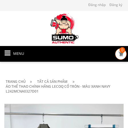
Đăng nhập
Đăng ký
0
MENU
TRANG CHỦ
TẤT CẢ SẢN PHẨM
ÁO THỂ THAO CHÍNH HÃNG LECOQ CỔ TRÒN - MÀU XANH NAVY
L242MCNA0327D01