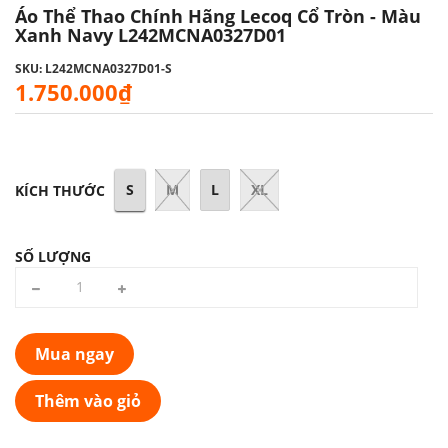
Áo Thể Thao Chính Hãng Lecoq Cổ Tròn - Màu
Xanh Navy L242MCNA0327D01
SKU: L242MCNA0327D01-S
1.750.000₫
S
M
L
XL
KÍCH THƯỚC
SỐ LƯỢNG
Mua ngay
Thêm vào giỏ