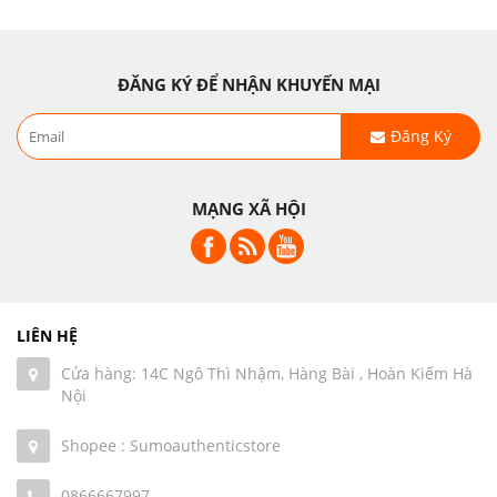
ĐĂNG KÝ ĐỂ NHẬN KHUYẾN MẠI
Đăng Ký
MẠNG XÃ HỘI
LIÊN HỆ
Cửa hàng: 14C Ngô Thì Nhậm, Hàng Bài , Hoàn Kiếm Hà
Nội
Shopee : Sumoauthenticstore
0866667997