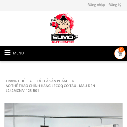
Đăng nhập
Đăng ký
0
MENU
TRANG CHỦ
TẤT CẢ SẢN PHẨM
ÁO THỂ THAO CHÍNH HÃNG LECOQ CỔ TÀU - MÀU ĐEN
L242MCNA1123-B01