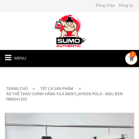
Đăng nhập
Đăng ký
0
MENU
TRANG CHỦ
TẤT CẢ SẢN PHẨM
ÁO THỂ THAO CHÍNH HÃNG FILA MEN'S JAYDEN POLO - MÀU ĐEN
FBM241202