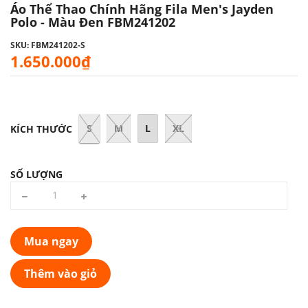
Áo Thể Thao Chính Hãng Fila Men's Jayden
Polo - Màu Đen FBM241202
SKU: FBM241202-S
1.650.000₫
S
M
L
XL
KÍCH THƯỚC
SỐ LƯỢNG
Mua ngay
Thêm vào giỏ