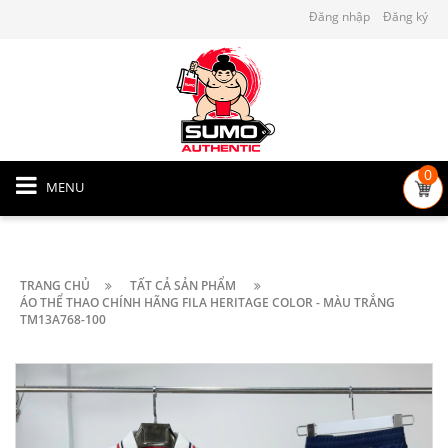
Đăng nhập
Đăng ký
0
MENU
TRANG CHỦ
TẤT CẢ SẢN PHẨM
ÁO THỂ THAO CHÍNH HÃNG FILA HERITAGE COLOR - MÀU TRẮNG
TM13A768-100