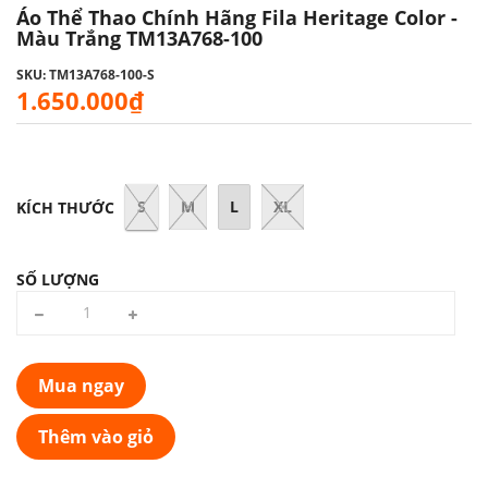
Áo Thể Thao Chính Hãng Fila Heritage Color -
Màu Trắng TM13A768-100
SKU: TM13A768-100-S
1.650.000₫
S
M
L
XL
KÍCH THƯỚC
SỐ LƯỢNG
Mua ngay
Thêm vào giỏ