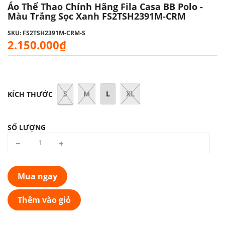
Áo Thể Thao Chính Hãng Fila Casa BB Polo -
Màu Trắng Sọc Xanh FS2TSH2391M-CRM
SKU: FS2TSH2391M-CRM-S
2.150.000₫
S
M
L
XL
KÍCH THƯỚC
SỐ LƯỢNG
Mua ngay
Thêm vào giỏ