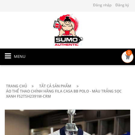
Đăng nhập
Đăng ký
0
MENU
TRANG CHỦ
TẤT CẢ SẢN PHẨM
ÁO THỂ THAO CHÍNH HÃNG FILA CASA BB POLO - MÀU TRẮNG SỌC
XANH FS2TSH2391M-CRM