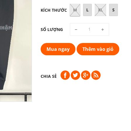
M
L
XL
S
KÍCH THƯỚC
SỐ LƯỢNG
Mua ngay
Thêm vào giỏ
CHIA SẺ