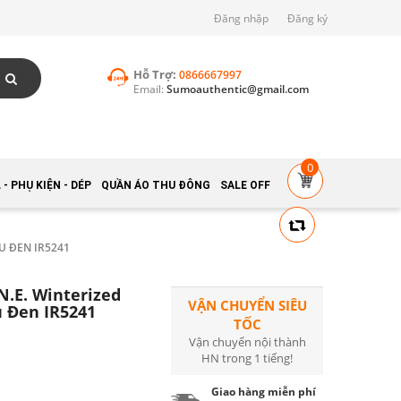
Đăng nhập
Đăng ký
Hỗ Trợ:
0866667997
Email:
Sumoauthentic@gmail.com
0
- PHỤ KIỆN - DÉP
QUẦN ÁO THU ĐÔNG
SALE OFF
U ĐEN IR5241
N.E. Winterized
VẬN CHUYỂN SIÊU
u Đen IR5241
TỐC
Vận chuyển nội thành
HN trong 1 tiếng!
Giao hàng miễn phí