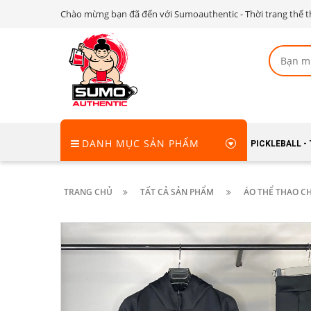
Chào mừng bạn đã đến với Sumoauthentic - Thời trang thể t
DANH MỤC SẢN PHẨM
PICKLEBALL -
TRANG CHỦ
TẤT CẢ SẢN PHẨM
ÁO THỂ THAO CH