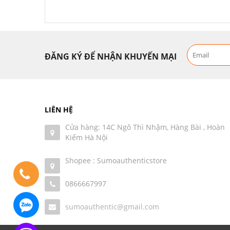
ĐĂNG KÝ ĐỂ NHẬN KHUYẾN MẠI
LIÊN HỆ
Cửa hàng: 14C Ngô Thì Nhậm, Hàng Bài , Hoàn
Kiếm Hà Nội
Shopee : Sumoauthenticstore
0866667997
sumoauthentic@gmail.com