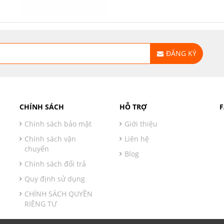
ĐĂNG KÝ
CHÍNH SÁCH
HỖ TRỢ
Chính sách bảo mật
Giới thiệu
Chính sách vận
Liên hệ
chuyển
Blog
Chính sách đổi trả
Quy định sử dụng
CHÍNH SÁCH QUYỀN
RIÊNG TƯ