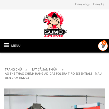
Đăng nhập
Đăng ký
0
MENU
TRANG CHỦ
TẤT CẢ SẢN PHẨM
ÁO THỂ THAO CHÍNH HÃNG ADIDAS POLERA TIRO ESSENTIALS - MÀU
ĐEN CAM HM7931