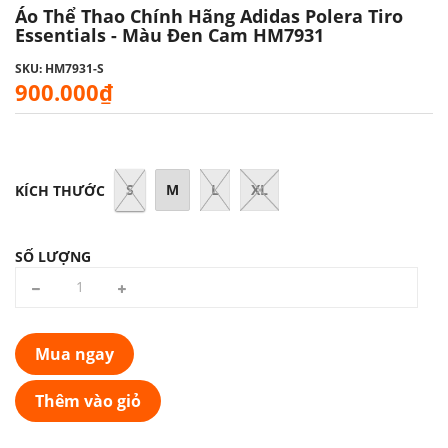
Áo Thể Thao Chính Hãng Adidas Polera Tiro
Essentials - Màu Đen Cam HM7931
SKU: HM7931-S
900.000₫
S
M
L
XL
KÍCH THƯỚC
SỐ LƯỢNG
Mua ngay
Thêm vào giỏ