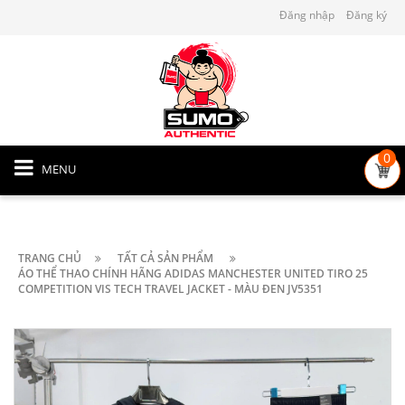
Đăng nhập
Đăng ký
0
MENU
TRANG CHỦ
TẤT CẢ SẢN PHẨM
ÁO THỂ THAO CHÍNH HÃNG ADIDAS MANCHESTER UNITED TIRO 25
COMPETITION VIS TECH TRAVEL JACKET - MÀU ĐEN JV5351