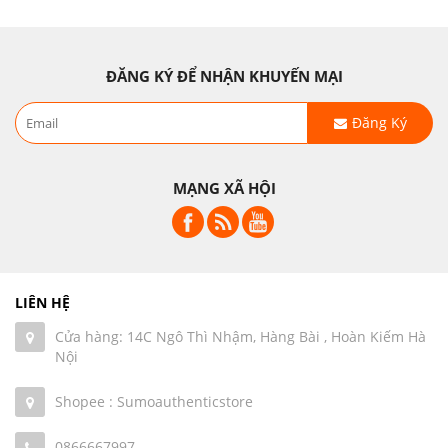
ĐĂNG KÝ ĐỂ NHẬN KHUYẾN MẠI
Đăng Ký
MẠNG XÃ HỘI
LIÊN HỆ
Cửa hàng: 14C Ngô Thì Nhậm, Hàng Bài , Hoàn Kiếm Hà
Nội
Shopee : Sumoauthenticstore
0866667997