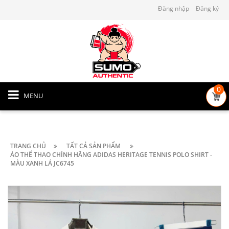
Đăng nhập
Đăng ký
0
MENU
TRANG CHỦ
TẤT CẢ SẢN PHẨM
ÁO THỂ THAO CHÍNH HÃNG ADIDAS HERITAGE TENNIS POLO SHIRT -
MÀU XANH LÁ JC6745