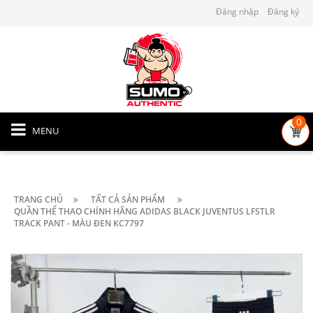
Đăng nhập
Đăng ký
0
MENU
TRANG CHỦ
TẤT CẢ SẢN PHẨM
QUẦN THỂ THAO CHÍNH HÃNG ADIDAS BLACK JUVENTUS LFSTLR
TRACK PANT - MÀU ĐEN KC7797