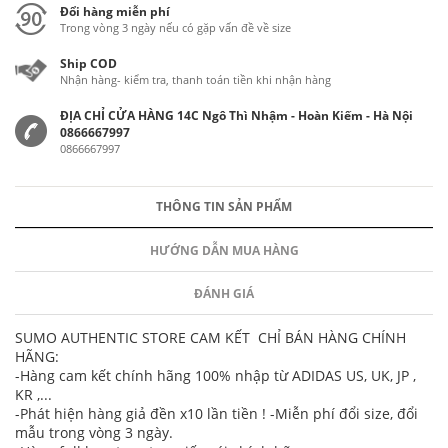
Đổi hàng miễn phí
Trong vòng 3 ngày nếu có gặp vấn đề về size
Ship COD
Nhận hàng- kiểm tra, thanh toán tiền khi nhận hàng
ĐỊA CHỈ CỬA HÀNG 14C Ngô Thì Nhậm - Hoàn Kiếm - Hà Nội
0866667997
0866667997
THÔNG TIN SẢN PHẨM
HƯỚNG DẪN MUA HÀNG
ĐÁNH GIÁ
SUMO AUTHENTIC STORE CAM KẾT CHỈ BÁN HÀNG CHÍNH
HÃNG:
-Hàng cam kết chính hãng 100% nhập từ ADIDAS US, UK, JP ,
KR ,...
-Phát hiện hàng giả đền x10 lần tiền ! -Miễn phí đổi size, đổi
mẫu trong vòng 3 ngày.