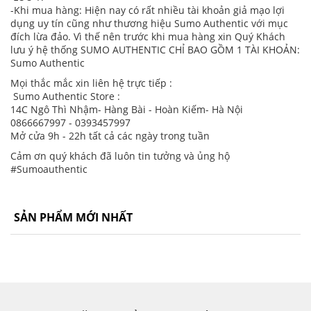
-Khi mua hàng: Hiện nay có rất nhiều tài khoản giả mạo lợi
dụng uy tín cũng như thương hiệu Sumo Authentic với mục
đích lừa đảo. Vì thế nên trước khi mua hàng xin Quý Khách
lưu ý hệ thống SUMO AUTHENTIC CHỈ BAO GỒM 1 TÀI KHOẢN:
Sumo Authentic
Mọi thắc mắc xin liên hệ trực tiếp :
Sumo Authentic Store :
14C Ngô Thì Nhậm- Hàng Bài - Hoàn Kiếm- Hà Nội
0866667997 - 0393457997
Mở cửa 9h - 22h tất cả các ngày trong tuần
Cảm ơn quý khách đã luôn tin tưởng và ủng hộ
#Sumoauthentic
SẢN PHẨM MỚI NHẤT