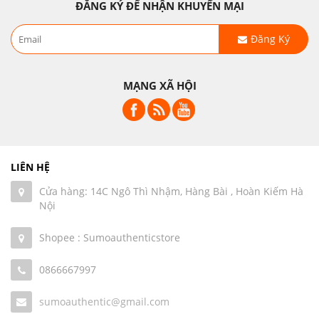
ĐĂNG KÝ ĐỂ NHẬN KHUYẾN MẠI
Đăng Ký
MẠNG XÃ HỘI
LIÊN HỆ
Cửa hàng: 14C Ngô Thì Nhậm, Hàng Bài , Hoàn Kiếm Hà
Nội
Shopee : Sumoauthenticstore
0866667997
sumoauthentic@gmail.com