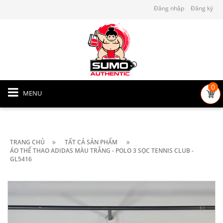
Đăng nhập
Đăng ký
0
MENU
TRANG CHỦ
TẤT CẢ SẢN PHẨM
ÁO THỂ THAO ADIDAS MÀU TRẮNG - POLO 3 SỌC TENNIS CLUB -
GL5416