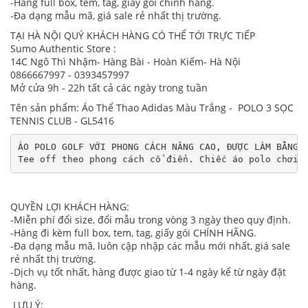
-Hàng full box, tem, tag, giấy gói chính hãng.
-Đa dạng mẫu mã, giá sale rẻ nhất thị trường.
TẠI HÀ NỘI QUÝ KHÁCH HÀNG CÓ THỂ TỚI TRỰC TIẾP
Sumo Authentic Store :
14C Ngô Thì Nhậm- Hàng Bài - Hoàn Kiếm- Hà Nội
0866667997 - 0393457997
Mở cửa 9h - 22h tất cả các ngày trong tuần
Tên sản phẩm: Áo Thể Thao Adidas Màu Trắng - POLO 3 SỌC
TENNIS CLUB - GL5416
ÁO POLO GOLF VỚI PHONG CÁCH NÂNG CAO, ĐƯỢC LÀM BẰNG V
Tee off theo phong cách cổ điển. Chiếc áo polo chơi 
QUYỀN LỢI KHÁCH HÀNG:
-Miễn phí đổi size, đổi mẫu trong vòng 3 ngày theo quy định.
-Hàng đi kèm full box, tem, tag, giấy gói CHÍNH HÃNG.
-Đa dạng mẫu mã, luôn cập nhập các mẫu mới nhất, giá sale
rẻ nhất thị trường.
-Dịch vụ tốt nhất, hàng được giao từ 1-4 ngày kể từ ngày đặt
hàng.
LƯU Ý: