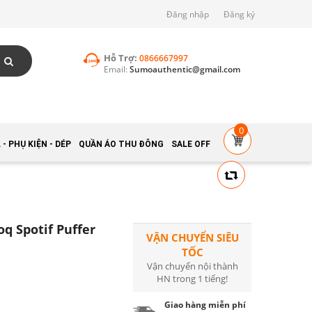
Đăng nhập
Đăng ký
Hỗ Trợ:
0866667997
Email:
Sumoauthentic@gmail.com
0
- PHỤ KIỆN - DÉP
QUẦN ÁO THU ĐÔNG
SALE OFF
q Spotif Puffer
VẬN CHUYỂN SIÊU
TỐC
Vận chuyển nội thành
HN trong 1 tiếng!
Giao hàng miễn phí