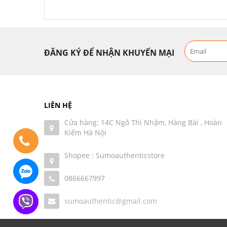
ĐĂNG KÝ ĐỂ NHẬN KHUYẾN MẠI
LIÊN HỆ
Cửa hàng: 14C Ngô Thì Nhậm, Hàng Bài , Hoàn
Kiếm Hà Nội
Shopee : Sumoauthenticstore
0866667997
sumoauthentic@gmail.com