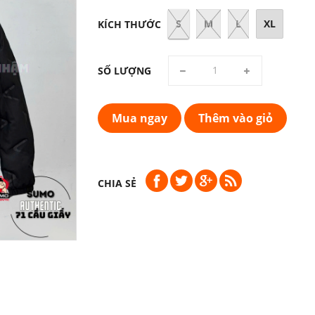
S
M
L
XL
KÍCH THƯỚC
SỐ LƯỢNG
Mua ngay
Thêm vào giỏ
CHIA SẺ