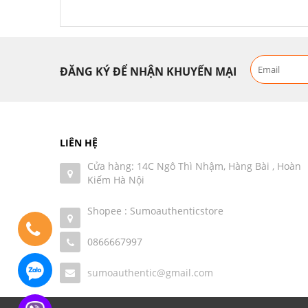
ĐĂNG KÝ ĐỂ NHẬN KHUYẾN MẠI
LIÊN HỆ
Cửa hàng: 14C Ngô Thì Nhậm, Hàng Bài , Hoàn
Kiếm Hà Nội
Shopee : Sumoauthenticstore
0866667997
sumoauthentic@gmail.com