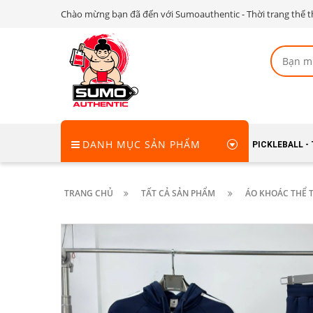
Chào mừng bạn đã đến với Sumoauthentic - Thời trang thể t
DANH MỤC SẢN PHẨM
PICKLEBALL -
TRANG CHỦ
TẤT CẢ SẢN PHẨM
ÁO KHOÁC THỂ 