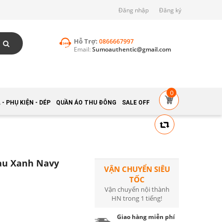
Đăng nhập
Đăng ký
Hỗ Trợ:
0866667997
Email:
Sumoauthentic@gmail.com
0
- PHỤ KIỆN - DÉP
QUẦN ÁO THU ĐÔNG
SALE OFF
àu Xanh Navy
VẬN CHUYỂN SIÊU
TỐC
Vận chuyển nội thành
HN trong 1 tiếng!
Giao hàng miễn phí