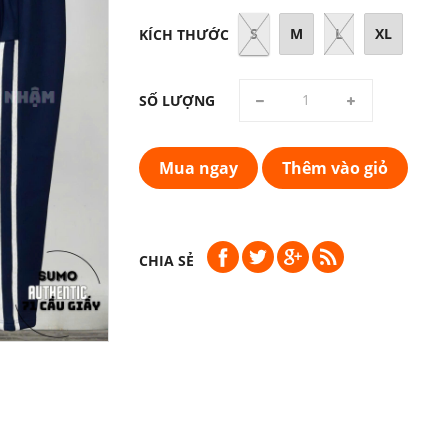
S
M
L
XL
KÍCH THƯỚC
SỐ LƯỢNG
Mua ngay
Thêm vào giỏ
CHIA SẺ