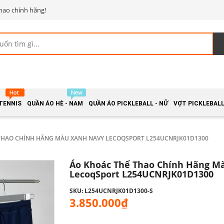
hao chính hãng!
 TENNIS
QUẦN ÁO HÈ - NAM
QUẦN ÁO PICKLEBALL - NỮ
VỢT PICKLEBALL 
THAO CHÍNH HÃNG MÀU XANH NAVY LECOQSPORT L254UCNRJK01D1300
Áo Khoác Thể Thao Chính Hãng M
LecoqSport L254UCNRJK01D1300
SKU: L254UCNRJK01D1300-S
3.850.000₫